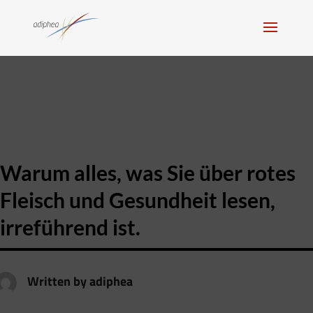
Warum alles, was Sie über rotes
Fleisch und Gesundheit lesen,
irreführend ist.
Written by
adiphea