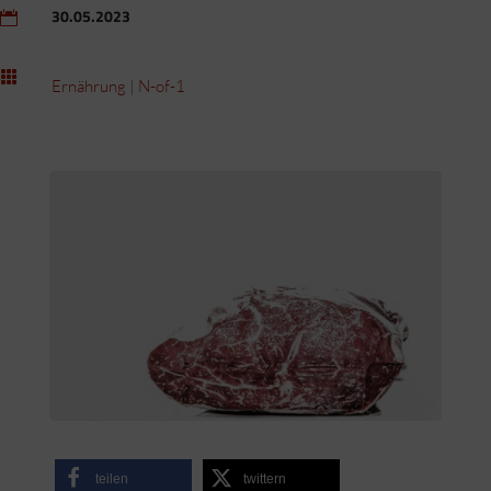
30.05.2023


Ernährung
|
N-of-1
teilen
twittern