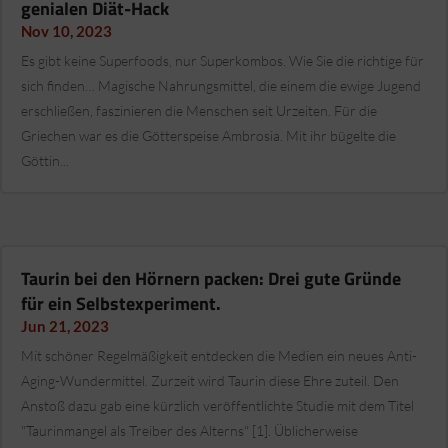
genialen Diät-Hack
Nov 10, 2023
Es gibt keine Superfoods, nur Superkombos. Wie Sie die richtige für
sich finden… Magische Nahrungsmittel, die einem die ewige Jugend
erschließen, faszinieren die Menschen seit Urzeiten. Für die
Griechen war es die Götterspeise Ambrosia. Mit ihr bügelte die
Göttin...
Taurin bei den Hörnern packen: Drei gute Gründe
für ein Selbstexperiment.
Jun 21, 2023
Mit schöner Regelmäßigkeit entdecken die Medien ein neues Anti-
Aging-Wundermittel. Zurzeit wird Taurin diese Ehre zuteil. Den
Anstoß dazu gab eine kürzlich veröffentlichte Studie mit dem Titel
"Taurinmangel als Treiber des Alterns" [1]. Üblicherweise