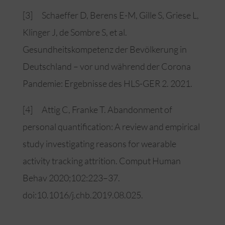
[3] Schaeffer D, Berens E-M, Gille S, Griese L,
Klinger J, de Sombre S, et al.
Gesundheitskompetenz der Bevölkerung in
Deutschland – vor und während der Corona
Pandemie: Ergebnisse des HLS-GER 2. 2021.
[4] Attig C, Franke T. Abandonment of
personal quantification: A review and empirical
study investigating reasons for wearable
activity tracking attrition. Comput Human
Behav 2020;102:223–37.
doi:10.1016/j.chb.2019.08.025.