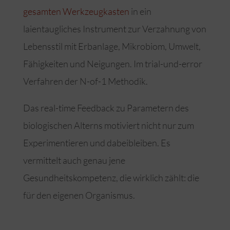
gesamten Werkzeugkasten
in ein
laientaugliches Instrument zur Verzahnung von
Lebensstil mit Erbanlage, Mikrobiom, Umwelt,
Fähigkeiten und Neigungen. Im trial-und-error
Verfahren der N-of-1 Methodik.
Das real-time Feedback zu Parametern des
biologischen Alterns motiviert nicht nur zum
Experimentieren und dabeibleiben. Es
vermittelt auch genau jene
Gesundheitskompetenz, die wirklich zählt: die
für den eigenen Organismus.