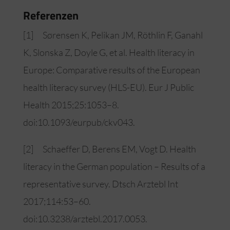
Referenzen
[1] Sørensen K, Pelikan JM, Röthlin F, Ganahl
K, Slonska Z, Doyle G, et al. Health literacy in
Europe: Comparative results of the European
health literacy survey (HLS-EU). Eur J Public
Health 2015;25:1053–8.
doi:10.1093/eurpub/ckv043.
[2] Schaeffer D, Berens EM, Vogt D. Health
literacy in the German population – Results of a
representative survey. Dtsch Arztebl Int
2017;114:53–60.
doi:10.3238/arztebl.2017.0053.