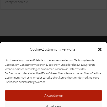
versprechen die...
Cookie-Zustimmung verwalten
Um Ihnen ein optimales Erlebnis zu bieten, verwenden wir Technologien wie
Cookies, um Geräteinformationen zu speichern und/oder darauf zuzugreifen.
Wenn Sie diesen Technologien zustimmen, können wir Daten wie das
Surfverhalten oder eindeutige IDs auf dieser Website verarbeiten. Wenn Sie Ihre
Adiphea GmbH
Zustimmung nicht erteilen oder zurückziehen, können bestimmte Merkmale und
Funktionen beeinträchtigt werden.
Zieglersgrübe 47
97956 Werbach, Baden-Württemberg
Akzeptieren
Ablehnen