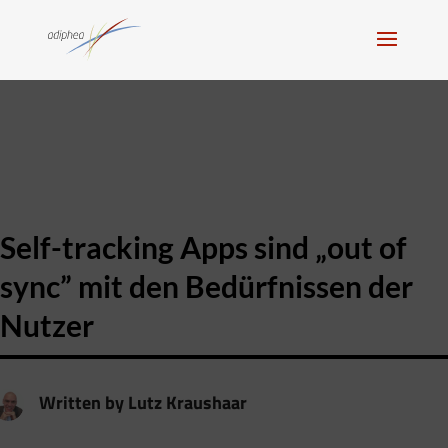
Self-tracking Apps sind „out of
sync” mit den Bedürfnissen der
Nutzer
Written by
Lutz Kraushaar